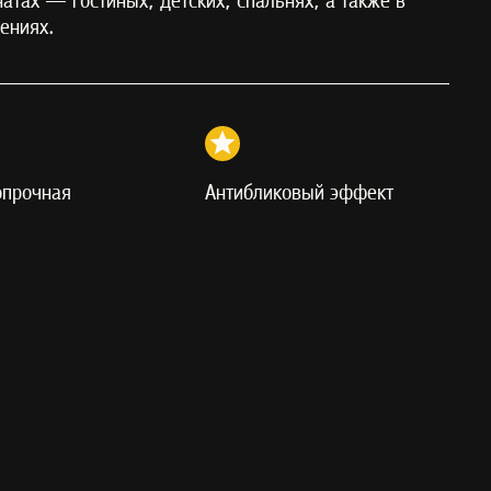
атах — гостиных, детских, спальнях, а также в
ениях.
опрочная
Антибликовый эффект