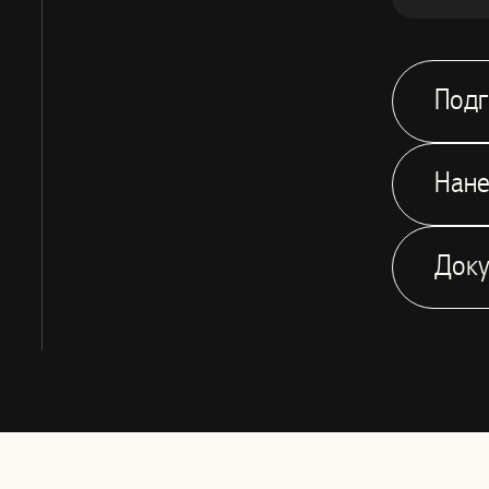
Подг
Нане
Док
Fine