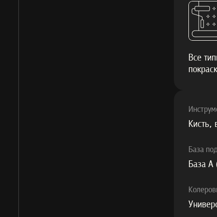
Все ти
покрас
Инструм
Кисть, 
База по
База А 
Колеров
Универ