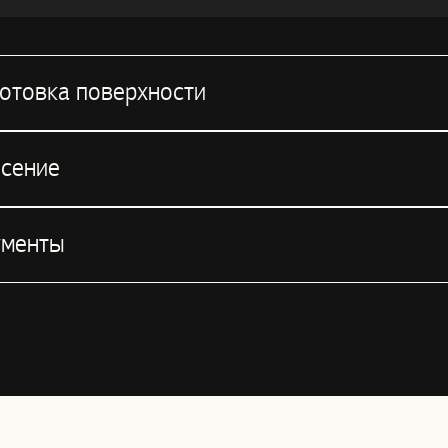
отовка поверхности
сение
ументы
st.pdf
1.9 Мб