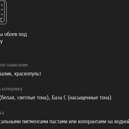
пы обоев под
ку
ент нанесения
валик, краскопульт
д колеровку
(белая, светлые тона), База С (насыщенные тона)
ка
сальными пигментами пастами или колорантами на водно