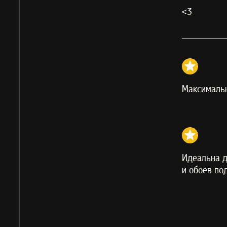
<3
Максималь
Идеальна д
и обоев по