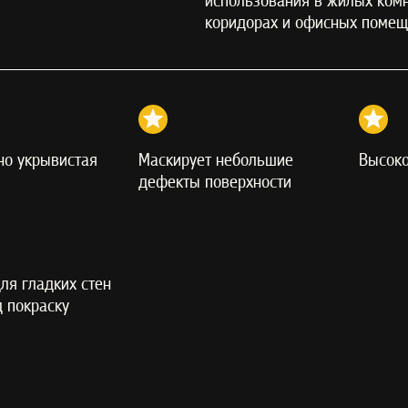
использования в жилых комн
коридорах и офисных помещ
но укрывистая
Маскирует небольшие
Высок
дефекты поверхности
ля гладких стен
д покраску